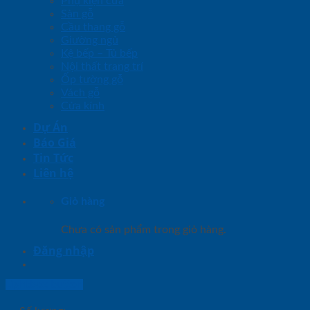
Phụ kiện cửa
Sàn gỗ
Cầu thang gỗ
Giường ngủ
Kệ bếp – Tủ bếp
Nội thất trang trí
Ốp tường gỗ
Vách gỗ
Cửa kính
Dự Án
Báo Giá
Tin Tức
Liên hệ
Giỏ hàng
Chưa có sản phẩm trong giỏ hàng.
Đăng nhập
Lightbox button