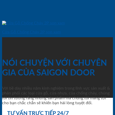
Cửa Gỗ Chống Cháy 2P son xam
NÓI CHUYỆN VỚI CHUYÊN
GIA CỦA SAIGON DOOR
Với bề dày nhiều năm kinh nghiệm trong lĩnh vực sản xuất &
phân phối các loại cửa gỗ, cửa nhựa, của chống cháy, chúng
tôi tin tưởng rằng những sản phẩm mà chúng tôi mang tới
cho bạn chắc chắn sẽ khiến bạn hài lòng tuyệt đối.
TƯ VẤN TRỰC TIẾP 24/7