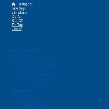
Trang chủ
Giới thiệu
Sản phẩm
Dự Án
Báo Giá
Tin Tức
Liên hệ
Copyright © 2010 - 2026
www.sgd.com.vn
- Đơn vị chủ quản
SaigonDoor
Trang chủ
Giới thiệu
Giới Thiệu Công Ty
Lĩnh Vực Hoạt Động
Sứ Mệnh Tầm Nhìn
Sơ Đồ Tổ Chức
Văn Hóa Công ty
Cơ Hội Việc Làm
Sản phẩm
Cửa gỗ
Cửa nhựa
Cửa chống cháy