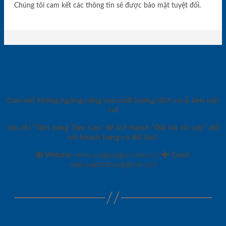
Chúng tôi cam kết các thông tin sẽ được bảo mật tuyệt đối.
Cam kết không ngừng nâng cao chất lượng dịch vụ & làm việc
với
tôn chỉ “Tâm Sáng Tầm Cao” để trở thành “Đối tác tin cậy” đối
với khách hàng và đối tác!.
|
Website:
www.cuagosaigon.com.vn
Email
:
sales.saigondoor@gmail.com