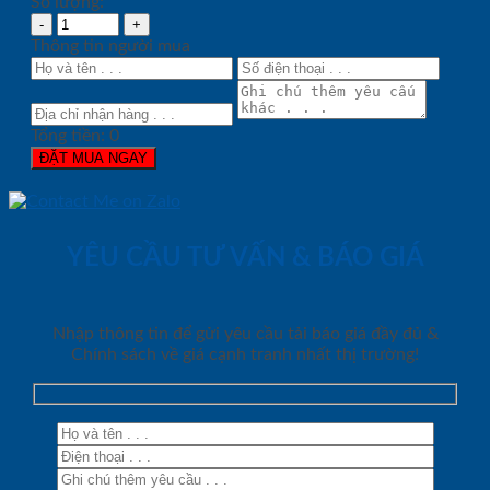
Số lượng:
Thông tin người mua
Tổng tiền:
0
ĐẶT MUA NGAY
YÊU CẦU TƯ VẤN & BÁO GIÁ
Nhập thông tin để gửi yêu cầu tải báo giá đầy đủ &
Chính sách về giá cạnh tranh nhất thị trường!