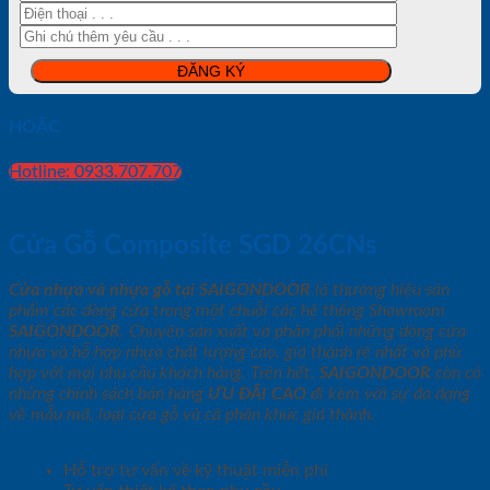
HOẶC
Hotline: 0933.707.707
Cửa Gỗ Composite SGD 26CNs
Cửa nhựa và nhựa gỗ tại SAIGONDOOR
là thương hiệu sản
phẩm các dòng cửa trong một chuỗi các hệ thống Showroom
SAIGONDOOR
. Chuyên sản xuất và phân phối những dòng cửa
nhựa và hỗ hợp nhựa chất lượng cao, giá thành rẻ nhất và phù
hợp với mọi nhu cầu khách hàng. Trên hết,
SAIGONDOOR
còn có
những chính sách bán hàng
ƯU ĐÃI
CAO
đi kèm với sự đa dạng
về mẫu mã, loại cửa gỗ và cả phân khúc giá thành.
Hỗ trợ tư vấn về kỹ thuật miễn phí