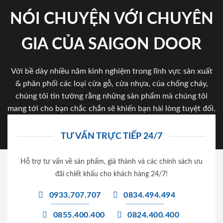
NÓI CHUYỆN VỚI CHUYÊN
GIA CỦA SAIGON DOOR
Với bề dày nhiều năm kinh nghiệm trong lĩnh vực sản xuất
& phân phối các loại cửa gỗ, cửa nhựa, của chống cháy,
chúng tôi tin tưởng rằng những sản phẩm mà chúng tôi
mang tới cho bạn chắc chắn sẽ khiến bạn hài lòng tuyệt đối.
TƯ VẤN TRỰC TIẾP 24/7
Hỗ trợ tư vấn về sản phẩm, giá thành và các chính sách ưu
đãi chiết khấu cho khách hàng 24/7!
0933.707.707
0834.494.494
0855.400.400
0824.400.400