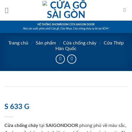
Skip
to
content
HỆ THỐNG SHOWROOM CỬA SAIGON DOOR
Nhà sản xuất, phân phối Cửa gỗ, Cửa Nhựa, Cửa chống cháy uy tín tại HCM !
Trang chủ
/
Sản phẩm
/
Cửa chống cháy
/
Cửa Thép
Hàn Quốc
S 633 G
Cửa chống cháy
tại
SAIGONDOOR
phong phú về màu sắc,