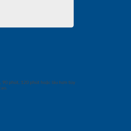
, 90 phút, 120 phút hoặc lâu hơn tùy
cao.