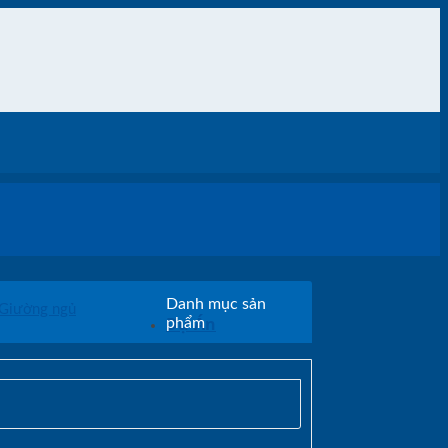
Danh mục sản
Giường ngủ
Dự Án
phẩm