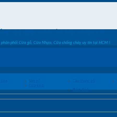
ỐNG SHOWROOM CỬA SAIGON DOOR
, phân phối Cửa gỗ, Cửa Nhựa, Cửa chống cháy uy tín tại HCM !
 cửa
Sàn gỗ
Cầu thang gỗ
Cửa kính
Báo Giá