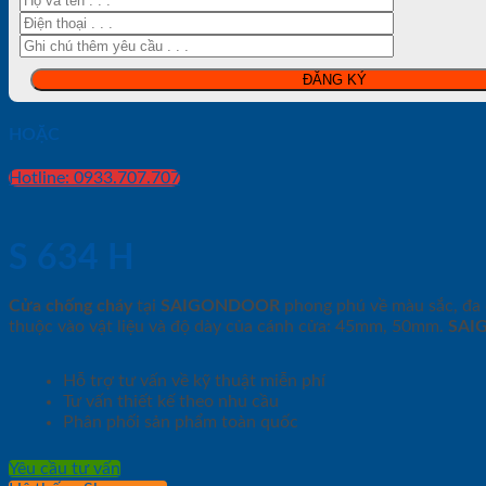
HOẶC
Hotline: 0933.707.707
S 634 H
Cửa chống cháy
tại
SAIGONDOOR
phong phú về màu sắc, đa d
thuộc vào vật liệu và độ dày của cánh cửa: 45mm, 50mm.
SAI
Hỗ trợ tư vấn về kỹ thuật miễn phí
Tư vấn thiết kế theo nhu cầu
Phân phối sản phẩm toàn quốc
Yêu cầu tư vấn